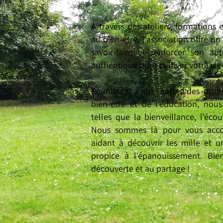
À travers des ateliers, formations e
au bien-être, l'association offre u
savoir-faire et renforcer son a
authentique pour cultiver votre vie 
Réunissant entre autres des profe
bien-être et de l'éducation, nou
telles que la bienveillance, l'écou
Nous sommes là pour vous accom
aidant à découvrir les mille et 
propice à l'épanouissement. Bie
découverte et au partage !