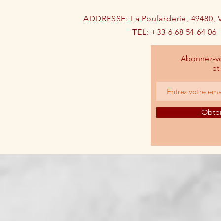
ADDRESSE: La Poularderie, 49480, V
TEL: +33 6 68 54 64 06
Abonnez-vou
et
Obten